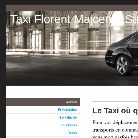
Taxi Florent Majcen à
Accueil
Le Taxi où q
Présentation
Le véhicule
Pour vos déplacements
Les services
transports en commun 
Tarifs
vous avez parfois bes