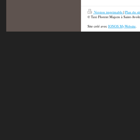
Version imprimable
|
Plan du si
© Taxi Florent Majcen à Saint-Avol
Site créé avec
IONOS MyWebsite
.