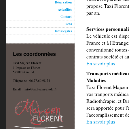
Réservation
propose Taxi Florent
Actualités
par an.
Contact
Liens
Services personnali
Infos légales
Le véhicule est dispo
France et à l'Etrange
conventionné toutes c
Les coordonnées
contrats société et au
En savoir plus
Taxi Majcen Florent
1 Impasse de l'Etrier
57500 St Avold
Transports médicau
Maladies
Téléphone : 06.77.60.98.74
Taxi Florent Majcen 
Email :
info@taxi-saint-avold.fr
vos tranports médica
Radiothérapie, et Di
sera apportée pour 
l'accomplissement de
En savoir plus