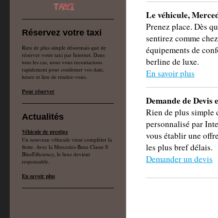
Le véhicule, Merced
Prenez place. Dès qu
Réservez votre taxi
sentirez comme chez 
Rien de plus simple désormais que de
équipements de confo
réserver votre taxi par Internet. Dans
berline de luxe.
tous les cas, nous vous recontactons
rapidement pour confirmer vos date,
En savoir plus
heure et lieu de rendez-vous.
Pour réserver
Demande de Devis e
Rien de plus simple
Actualités
personnalisé par Inte
Véhicule de prestige
vous établir une offr
Un nouveau véhicule vient compléter la
les plus bref délais.
flotte. Avec la Mercedes-Benz Classe S
BlueEfficiency, le luxe devient
Demander un devis
responsable.
En savoir plus