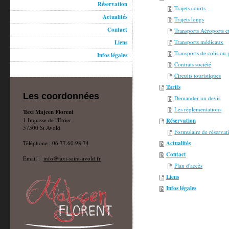
Réservation
Trajets courts
Actualités
Trajets longs
Contact
Transports Aéroports e
Transports médicaux
Liens
Transports de colis ou 
Infos légales
Contrats société
Circuits touristiques
Tarifs
Les coordonnées
Demander un devis
Les réglementations
Taxi Majcen Florent
1 Impasse de l'Etrier
Réservation
57500 St Avold
Formulaire de réservat
Téléphone : 06.77.60.98.74
Actualités
Contact
Email :
info@taxi-saint-avold.fr
Plan d'accès
Liens
Infos légales