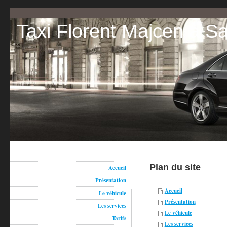
Taxi Florent Majcen à
Plan du site
Accueil
Présentation
Accueil
Le véhicule
Présentation
Les services
Le véhicule
Tarifs
Les services