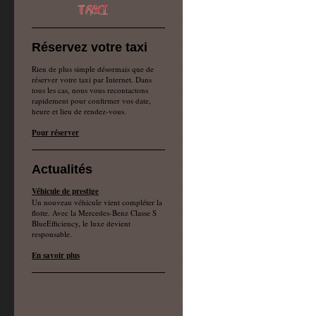
Réservez votre taxi
Rien de plus simple désormais que de
réserver votre taxi par Internet. Dans
tous les cas, nous vous recontactons
rapidement pour confirmer vos date,
heure et lieu de rendez-vous.
Pour réserver
Actualités
Véhicule de prestige
Un nouveau véhicule vient compléter la
flotte. Avec la Mercedes-Benz Classe S
BlueEfficiency, le luxe devient
responsable.
En savoir plus