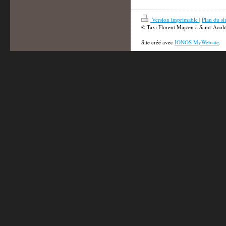
Version imprimable
|
Plan du si
© Taxi Florent Majcen à Saint-Avol
Site créé avec
IONOS MyWebsite
.