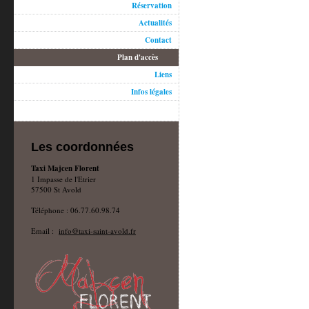
Réservation
Actualités
Contact
Plan d'accès
Liens
Infos légales
Les coordonnées
Taxi Majcen Florent
1 Impasse de l'Etrier
57500 St Avold
Téléphone : 06.77.60.98.74
Email :
info@taxi-saint-avold.fr