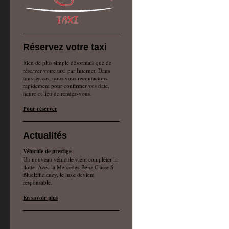
Réservez votre taxi
Rien de plus simple désormais que de
réserver votre taxi par Internet. Dans
tous les cas, nous vous recontactons
rapidement pour confirmer vos date,
heure et lieu de rendez-vous.
Pour réserver
Actualités
Véhicule de prestige
Un nouveau véhicule vient compléter la
flotte. Avec la Mercedes-Benz Classe S
BlueEfficiency, le luxe devient
responsable.
En savoir plus