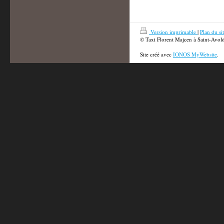
Version imprimable
|
Plan du si
© Taxi Florent Majcen à Saint-Avol
Site créé avec
IONOS MyWebsite
.