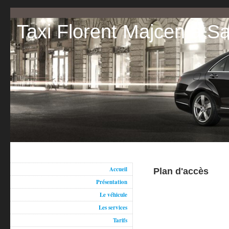
Taxi Florent Majcen à
Accueil
Plan d'accès
Présentation
Le véhicule
Les services
Tarifs